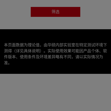
筛选
类别
笔记本尺寸
本页面数据为理论值，由华硕内部实验室在特定测试环境下
测得（详见具体说明）。实际使用效果可能因产品个体、软
颜色
件版本、使用条件及环境差异略有不同，请以实际情况为
准。
特性
材质
COMPATIBILITY MODEL