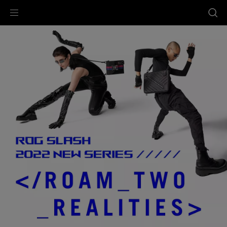
Accessibility links
Slide
跳到内容
无障碍服务
跳到菜单
ASUS 页脚
2
of
3