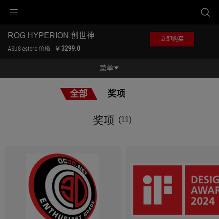
Accessibility links
跳到内容
无障碍服务
跳到菜单
ASUS 页脚
ROG HYPERION 创世神
立即购买
-
￥3299.0
ASUS estore 价格
奖
项
菜单
功能特征
全部
奖项
功能特征
规格参数
奖项
(11)
奖项
产品图库
立即购买
服务支持