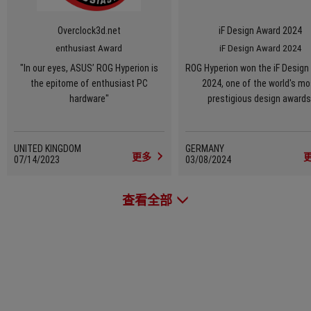
Overclock3d.net
iF Design Award 2024
enthusiast Award
iF Design Award 2024
"In our eyes, ASUS’ ROG Hyperion is
ROG Hyperion won the iF Design
the epitome of enthusiast PC
2024, one of the world's mo
hardware"
prestigious design awards
UNITED KINGDOM
GERMANY
更多
07/14/2023
03/08/2024
查看全部