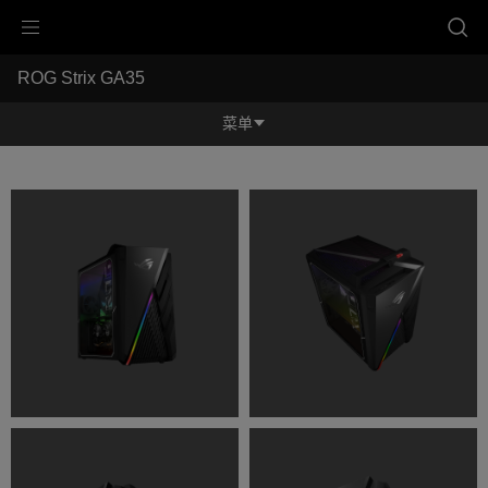
Accessibility links
ROG Strix GA35 
跳到内容
无障碍服务
跳到菜单
ASUS 页脚
-
产
菜单
品
图
功能特征
库
功能特征
规格参数
奖项
产品图库
服务支持