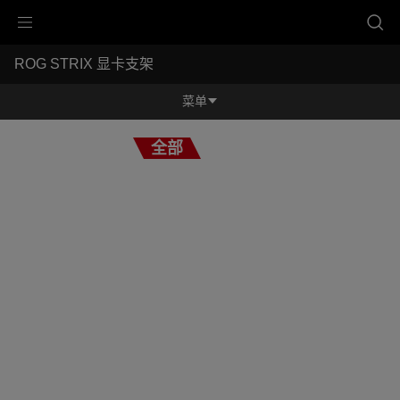
Accessibility links
ROG STRIX 显卡支架
跳到内容
无障碍服务
跳到菜单
ASUS 页脚
-
奖
菜单
项
功能特征
全部
功能特征
规格参数
奖项
产品图库
服务支持