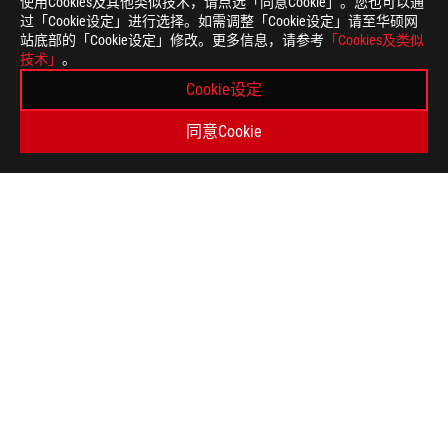
使用Cookies及其他类似技术，请点选「同意Cookie」。您也可以通
过「Cookie设定」进行选择。如需调整「Cookie设定」请至华硕网
站底部的「Cookie设定」修改。更多信息，请参考
「Cookies及类似
技术」
。
免
本页面数据为理论值，由华硕内部实验室在特定测试环境
责
Cookie设定
件版本、使用条件及环境差异略有不同，请以实际情况为
声
词语 HDMI、HDMI High-Definition Multimedia In
明
同意Cookie
Licensing Administrator, Inc. 的商标或注册商标。
所有产品规格可能会依地区而有所变动，我们诚挚的建议
本网站所提到的产品规格、功能特性、应用程序、图片及
PCB板与附赠软件可能随产品批次而略有不同，如有变动
本网站所提及的品牌与产品名称仅做识别之用，而这些品
除非另有说明，所有提及的性能数值均为理论值，实际数
USB 3.0, 3.1, 3.2 以及 Type-C 的实际传输
和操作相关的其他因素而影响处理速度。
ASUS
页
>
电竞 显卡
>
ROG STRIX 猛禽
脚
>
ROG-STRIX-LC-RX6800XT-O16G-GAMING
SUPPORT