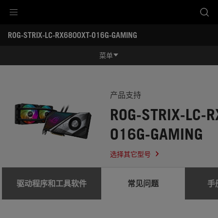
Accessibility links
ROG-STRIX-LC-RX6800XT-O16G-GAMING
跳到内容
无障碍服务
跳到菜单
ASUS 页脚
-
服
菜单
务
支
功能特征
持
功能特征
规格参数
产品支持
ROG-STRIX-LC-
奖项
O16G-GAMING
产品图库
服务支持
选择其它型号
驱动程序和工具软件
常见问题
手