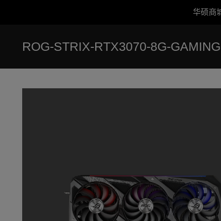
华硕商
Accessibility links
跳到内容
无障碍服务
跳到菜单
ASUS 页脚
ROG-STRIX-RTX3070-8G-GAMING
-
产
品
图
库