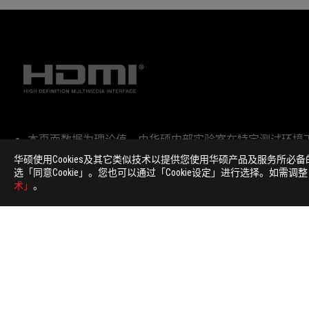
免
本页面数据为理论值，由华硕内部实验室在特定测试环境
责
词语 HDMI、HDMI High-Definition Multimedia Inter
华硕使用Cookies及其它类似技术以提供您使用华硕产品及服务所必
声
所有产品规格可能会依地区而有所变动，我们诚挚的建议
选「同意Cookie」。您也可以通过「Cookie设定」进行选择。如需调
明
本网站所提到的产品规格、功能特性、应用程序、图片及
术」
。
PCB板与附赠软件可能随产品批次而略有不同，如有变动
本网站所提及的品牌与产品名称仅做识别之用，而这些品
除非另有说明，所有提及的性能数值均为理论值，实际数
USB 3.0, 3.1, 3.2 以及 Type-C 的实际
ASUS
页