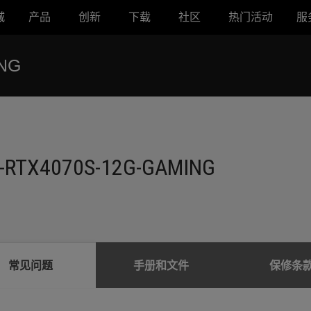
城
产品
创新
下载
社区
热门活动
服
ING
X-RTX4070S-12G-GAMING
常见问题
手册和文件
保修条