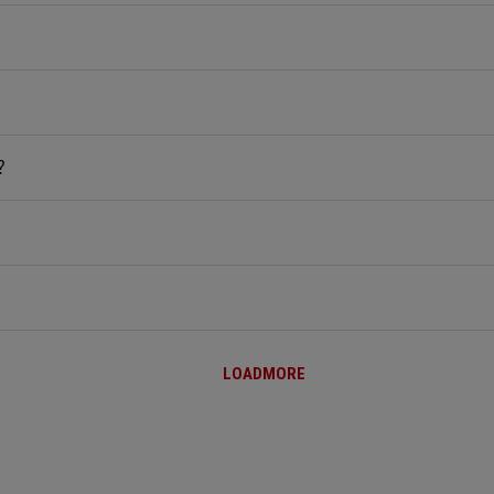
息？
LOADMORE