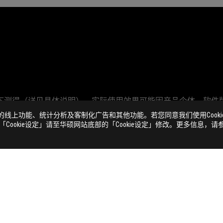
下测得（详见具体说明）。实际使用效果可能因产品个体、软件
face（高清晰度多媒体接口）、HDMI 商业外观和 HDMI 徽标均为 HDMI Licensi
备的线上功能、统计分析及客制化广告和其他功能。若您同意我们使用Cooki
您与当地的经销商或零售商确认目前销售产品的规格。
整「Cookie设定」请至华硕网站底部的「Cookie设定」修改。更多信息，请
信息仅提供参考，内容会随时更新，恕不另行通知。
，恕不另行通知
牌及名称可能是属于其它公司的注册商标或是版权。
值可能因实际使用状况等因素而不同。
传输速度将依据您的使用情境而变化，包括计算机的设备、文件的规格以及系