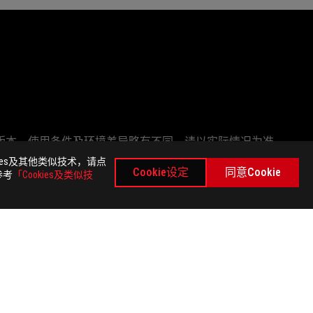
版本、使用条件及环境差异略有不同，请以实际情况为准。
ng Administrator, Inc. 的商标或注册商标。
es及其他类似技术，请点
Cookie设定
同意Cookie
参考
「Cookies及类似技
统配置和操作相关的其他因素而影响处理速度。