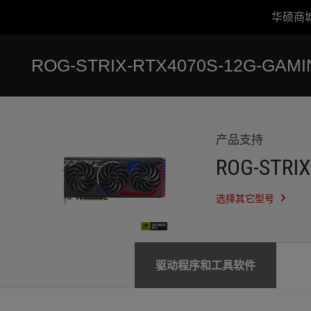
华硕商
Accessibility links
跳到内容
无障碍服务
跳到菜单
ASUS 页脚
ROG-STRIX-RTX4070S-12G-GAM
-
服
务
支
持
产品支持
ROG-STRI
选择其它型号
驱动程序和工具软件