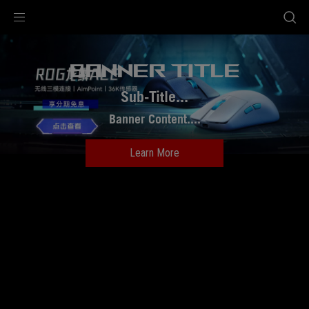
Accessibility links
Slide
跳到内容
无障碍服务
跳到菜单
ASUS 页脚
2
of
BANNER TITLE
2
Sub-Title...
Banner Content....
Learn More