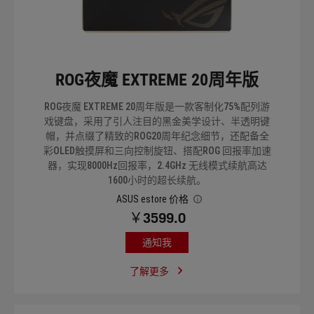
系列
ROG夜魔 EXTREME 20周年版
查看产品
ROG夜魔 EXTREME 20周年版是一款客制化75%配列游
戏键盘，采用了引人注目的黑金美学设计、半透明键
帽，并点缀了精致的ROG20周年纪念细节，还配备全
彩OLED触摸屏和三向控制旋钮、搭配ROG 回报率加速
器，实现8000Hz回报率，2.4GHz 无线模式续航高达
1600小时的超长续航。
ASUS estore 价格
￥3599.0
通知我
了解更多