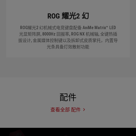
ROG 耀光2 幻
ROG耀光2 幻机械式电竞键盘配备 AniMe Matrix™ LED
光显矩阵屏, 8000Hz 回报率, ROG NX 机械轴, 全键热插
拔设计, 金属媒体控制键以及拆卸式皮质掌托，内置导
光条具备灯效散射功能
配件
查看全部 配件
配
件
Hot