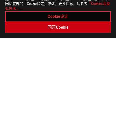
网站底部的「Cookie设定」修改。更多信息，请参考
「Cookies及类
似技术」
。
ASUS
Cookie设定
页
>
电竞 笔记本电脑
>
笔记本电脑 FILTER
脚
同意Cookie
>
ROG 玩家国度 魔霸10 / 魔霸9 / 魔霸新锐 (G614)
GALLERY
关于 ROG
首页
新闻中心
weibo