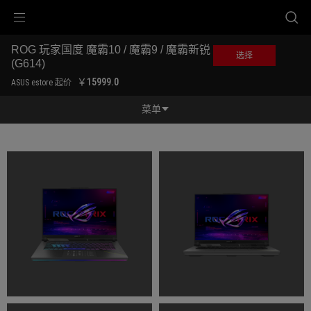
Accessibility links
ROG 玩家国度 魔霸10 / 魔霸9 / 魔霸新锐 
跳到内容
无障碍服务
跳到菜单
ASUS 页脚
选择
(G614) 
-
￥15999.0
ASUS estore 起价
产
品
菜单
图
库
功能特征
功能特征
规格参数
奖项
产品图库
立即购买
服务支持