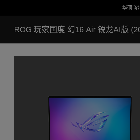
华硕商
Accessibility links
跳到内容
无障碍服务
跳到菜单
ASUS 页脚
ROG 玩家国度 幻16 Air 锐龙AI版 (20
-
产
品
图
库