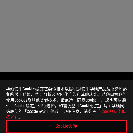
华硕使用Cookies及其它类似技术以提供您使用华硕产品及服务所必
免
本页面数据为理论值，由华硕内部实验室在特定测试环境
备的线上功能、统计分析及客制化广告和其他功能。若您同意我们
责
件版本、使用条件及环境差异略有不同，请以实际情况为
使用Cookies及其他类似技术，请点选「同意Cookie」。您也可以通
声
产品规格及功能特性，以及所有图片仅供参考，内容会随
过「Cookie设定」进行选择。如需调整「Cookie设定」请至华硕网
明
所有产品规格可能会依地区而有所变动，我们诚挚的建议
站底部的「Cookie设定」修改。更多信息，请参考
「Cookies及类似
本网站所提到的产品规格、功能特性、应用程序、图片及
技术」
。
PCB板与附赠软件可能随产品批次而略有不同，如有变动
Cookie设定
本网站所提及的品牌与产品名称仅做识别之用，而这些品