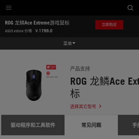
Accessibility links
ROG 龙鳞Ace Extreme游戏鼠标
跳到内容
无障碍服务
跳到菜单
ASUS 页脚
立即购买
-
￥1799.0
ASUS estore 价格
服
务
菜单
支
持
功能特征
功能特征
规格参数
产品支持
ROG 龙鳞Ace E
奖项
标
产品图库
立即购买
选择其它型号
服务支持
驱动程序和工具软件
常见问题
手