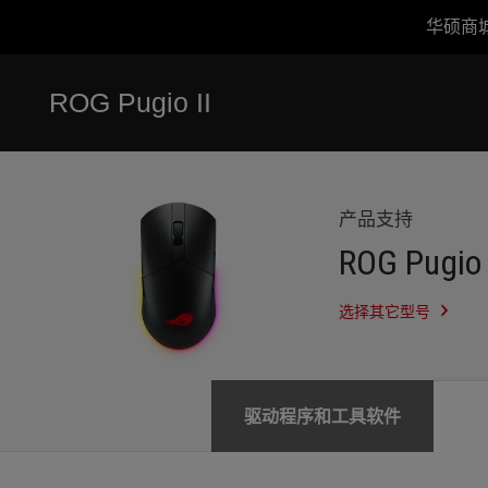
华硕商
Accessibility links
跳到内容
无障碍服务
跳到菜单
ASUS 页脚
ROG Pugio II
-
服
务
支
持
产品支持
ROG Pugio 
选择其它型号
驱动程序和工具软件