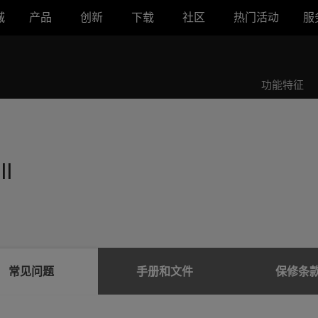
城
产品
创新
下载
社区
热门活动
服
功能特征
II
常见问题
手册和文件
保修条