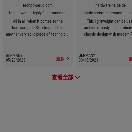
techpowerup.com
hardwareinside.de
Techpowerup Highly Recommended
Hardwareinside recommenda
All in all, when it comes to the
This lightweight can be us
hardware, the Strix Impact III is
ambidextrously and combine
another very solid piece of technology
classic design with modern 
from ASUS.
effects.
GERMANY
GERMANY
更多
05/29/2023
03/16/2023
查看全部