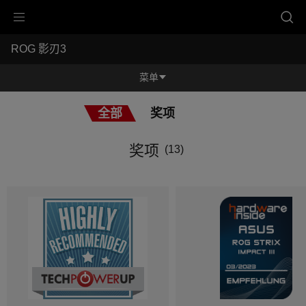
Accessibility links
ROG 影刃3
跳到内容
无障碍服务
跳到菜单
ASUS 页脚
-
奖
菜单
项
功能特征
全部
奖项
功能特征
规格参数
奖项
(13)
奖项
产品图库
立即购买
服务支持