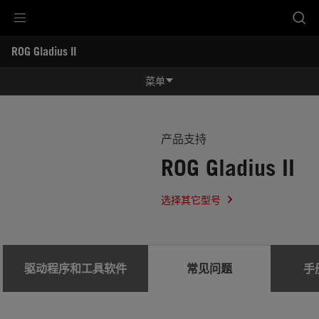
Accessibility links
ROG Gladius II
跳到内容
无障碍服务
跳到菜单
ASUS 页脚
-
服
菜单
务
支
功能特征
持
功能特征
规格参数
产品支持
ROG Gladius II
奖项
产品图库
选择其它型号
立即购买
服务支持
驱动程序和工具软件
常见问题
手