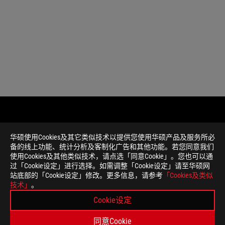
免
本页面数据为理论值，由华硕内部实验室在特定测试环境
华硕使用Cookies及其它类似技术以提供您使用华硕产品及服务所必
责
件版本、使用条件及环境差异略有不同，请以实际情况为
备的线上功能、统计分析及客制化广告和其他功能。若您同意我们
声
产品规格及功能特性，以及所有图片仅供参考，内容会随
使用Cookies及其他类似技术，请点选「同意Cookie」。您也可以通
明
所有产品规格可能会依地区而有所变动，我们诚挚的建议
过「Cookie设定」进行选择。如需调整「Cookie设定」请至华硕网
本网站所提到的产品规格、功能特性、应用程序、图片及
站底部的「Cookie设定」修改。更多信息，请参考
「Cookies及类似
PCB板与附赠软件可能随产品批次而略有不同，如有变动
技术」
。
本网站所提及的品牌与产品名称仅做识别之用，而这些品
Cookie设定
除非另有说明，所有提及的性能数值均为理论值，实际数
USB 3.0, 3.1, 3.2 以及 Type-C 的实际传输
同意Cookie
和操作相关的其他因素而影响处理速度。