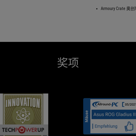
Armoury Cra
奖项
TECHPOWERUP
With
INNOVATION
the
fixed