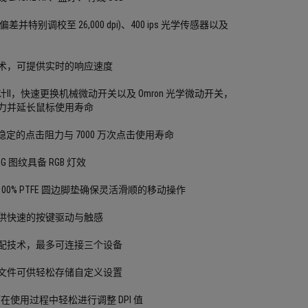
 (1% 偏差并特别调校至 26,000 dpi)、400 ips 光学传感器以及
术，可提供实时的响应速度
II，快速更换机械微动开关以及 Omron 光学微动开关，
力并延长鼠标使用寿命
稳定的点击阻力与 7000 万次点击使用寿命
 图纹具备 RGB 灯效
100% PTFE 圆边脚垫确保灵活滑顺的移动操作
供快速的按键驱动与触感
配技术，最多可连接三个设备
文件可供轻松存储自定义设置
在使用过程中轻松进行调整 DPI 值