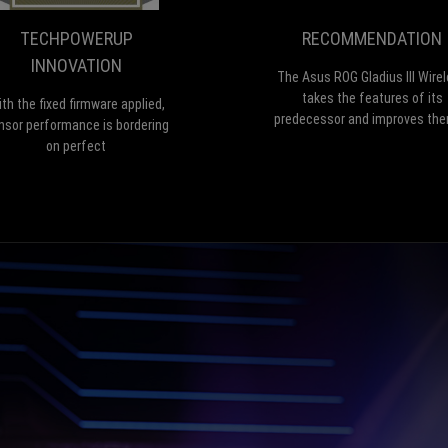
firmware
applied,
TECHPOWERUP
RECOMMENDATION
sensor
INNOVATION
performance
The Asus ROG Gladius III Wire
is
takes the features of its
th the fixed firmware applied,
bordering
predecessor and improves the
nsor performance is bordering
on
many ways. More battery life,
on perfect
perfect
in-house key switches with h
durability and a stronger sen
make it a worthy successor