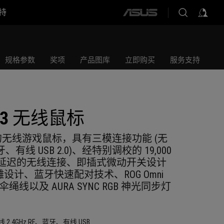
持
ASUS
home
logo
规格参数
奖项
产品图库
立即购买
服务支持
刃3 无线鼠标
无线游戏鼠标，具有三模连接功能 (无
蓝牙、有线 USB 2.0)、经特别调校的 19,000
、低延迟的无线连接、即插式微动开关设计
镭雕设计、蓝牙快速配对技术、ROG Omni
绳线以及 AURA SYNC RGB 神光同步灯
.4GHz RF、蓝牙、有线 USB