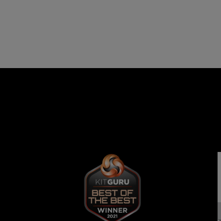
BEST
With
OF
laser-
engraved
THE