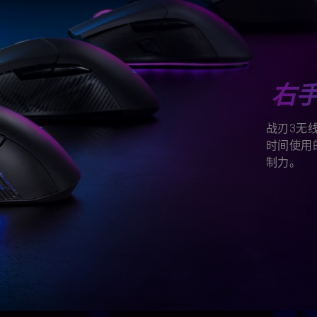
右
战刃3无
时间使用
制力。