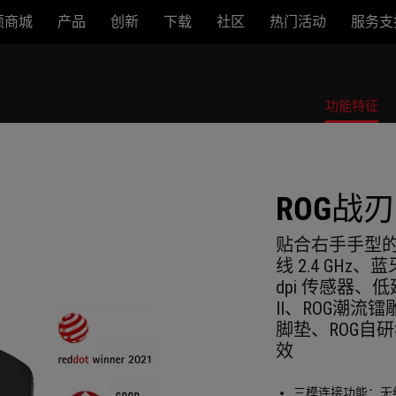
硕商城
产品
创新
下载
社区
热门活动
服务支
功能特征
ROG战
贴合右手手型的
线 2.4 GHz、
dpi 传感器
II、ROG潮流
脚垫、ROG自研伞
效
三模连接功能：无线 2