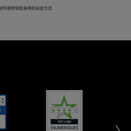
te 奥创软件提供轻松易用的设定方式
RECOMMENDATION
4
The
Very
STARS
Asus
precise
ROG
and
OUT