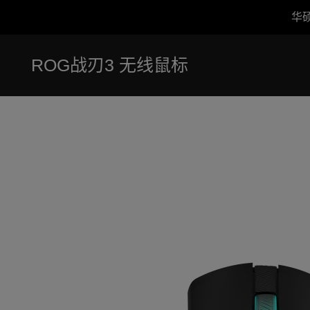
华
Accessibility links
跳到内容
无障碍服务
跳到菜单
ASUS 页脚
ROG战刃3 无线鼠标