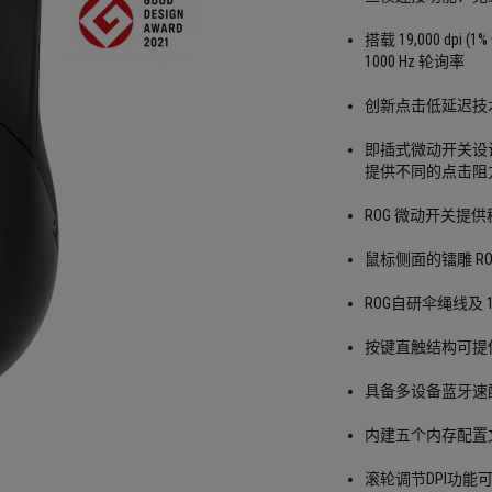
搭载 19,000 dpi
1000 Hz 轮询率
创新点击低延迟技
即插式微动开关设计
提供不同的点击阻
ROG 微动开关提供
鼠标侧面的镭雕 ROG
ROG自研伞绳线及 
按键直触结构可提
具备多设备蓝牙速
内建五个内存配置
滚轮调节DPI功能可