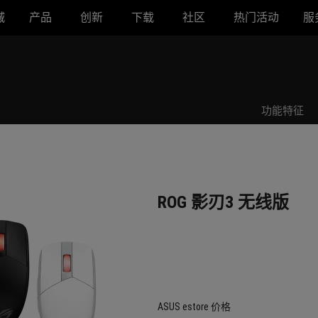
城
产品
创新
下载
社区
热门活动
服
ROG 影刃3 无线版
功能特征
ROG 影刃3 无线版
ASUS estore 价格