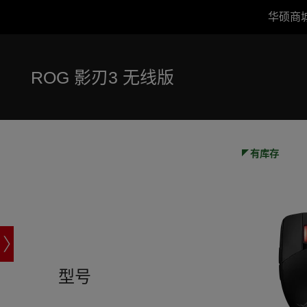
华硕商
Accessibility links
跳到内容
无障碍服务
跳到菜单
ASUS 页脚
ROG 影刃3 无线版
-
规
格
参
数
有库存
型号