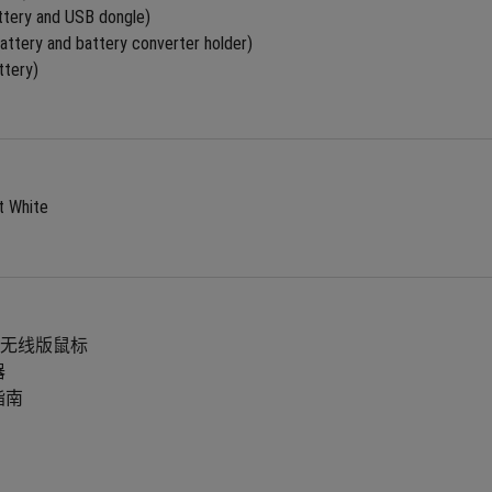
ttery and USB dongle)
attery and battery converter holder)
ttery)
t White
刃3 无线版鼠标
器
指南