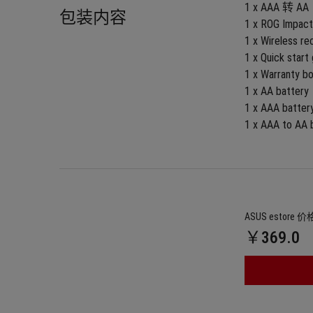
1 x AAA 转
包装内容
1 x ROG Impact
1 x Wireless re
1 x Quick start
1 x Warranty b
1 x AA battery
1 x AAA batter
1 x AAA to AA 
ASUS estore 价
￥369.0