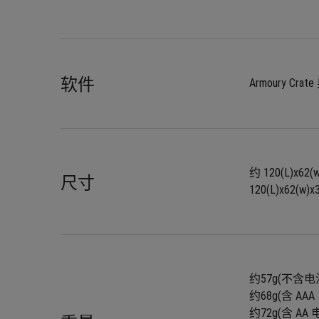
软件
Armoury Cra
约 120(L)x62(
尺寸
120(L)x62(w)x
约57g(不含电池和
约68g(含 A
约72g(含 AA 