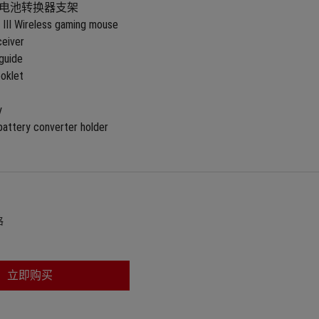
 AA 电池转换器支架
 III Wireless gaming mouse
ceiver
 guide
ooklet
y
battery converter holder
格
立即购买