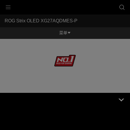
Accessibility links
ROG Strix OLED XG27AQDMES-P
跳到内容
无障碍服务
跳到菜单
ASUS 页脚
菜单
功能特征
功能特征
规格参数
产品图库