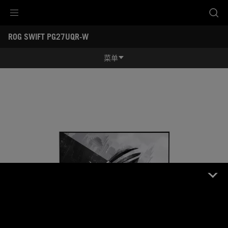
ROG SWIFT PG27UQR-W
Accessibility links
ROG SWIFT PG27UQR-W
跳到内容
无障碍服务
跳到菜单
ASUS 页脚
-
规
菜单
格
参
功能特征
数
功能特征
规格参数
产品图库
立即购买
服务支持