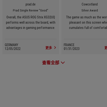
prad.de
Cowcotland
Prad Single Review "Good"
Silver Award
Overall, the ASUS ROG Strix XG32UQ
The game as much as the wor
performs well across the board, with
pleasant on this screen wh
advantages in gaming performance.
cumulates full of comforta
options like the UHD in 32 inche
Freesync, the G-sync, the 160
GERMANY
FRANCE
更多
12/05/2022
01/31/2023
查看全部