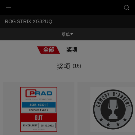
Accessibility links
ROG STRIX XG32UQ
跳到内容
无障碍服务
跳到菜单
ASUS 页脚
-
奖
菜单
项
功能特征
全部
奖项
功能特征
规格参数
奖项
(16)
奖项
产品图库
立即购买
服务支持