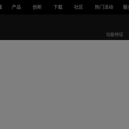
城
产品
创新
下载
社区
热门活动
服
ROG SWIFT PG35VQ
功能特征