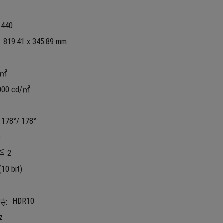
1440
819.41 x 345.89 mm
/㎡
000 cd/㎡
178°/ 178°
)
≦ 2
10 bit)
HDR10
持:
z