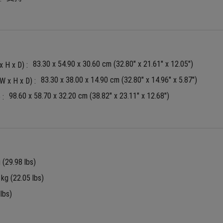
83.30 x 54.90 x 30.60 cm (32.80" x 21.61" x 12.05")
 x D) :
83.30 x 38.00 x 14.90 cm (32.80" x 14.96" x 5.87")
H x D) :
98.60 x 58.70 x 32.20 cm (38.82" x 23.11" x 12.68")
:
 (29.98 lbs)
 kg (22.05 lbs)
lbs)