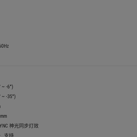
/60Hz
 ~ -6°)
 ~ -35°)
m
0mm
 SYNC 神光同步灯效
支持
: