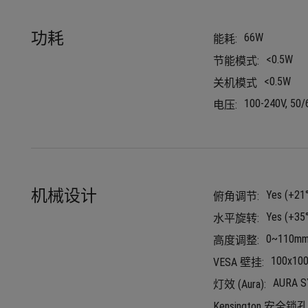
功耗
66W
能耗:
<0.5W
节能模式:
<0.5W
关机模式
100-240V, 50
电压:
机械设计
Yes (+21°
俯角调节:
Yes (+35°
水平旋转:
0~110m
高度调整:
100x10
VESA 壁挂:
AURA
灯效 (Aura):
Kensington 安全锁孔