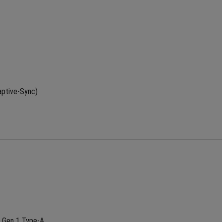
tive-Sync)
 Gen 1 Type-A