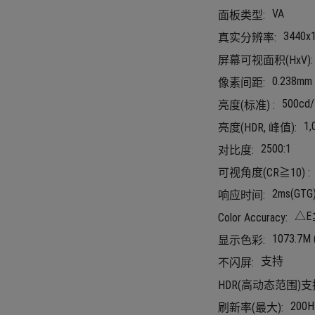
VA
面板类型:
3440x
真实分辨率:
屏幕可视面积(HxV):
0.238mm
像素间距:
500cd
亮度(标准) :
1,
亮度(HDR, 峰值):
2500:1
对比度:
可视角度(CR≧10) :
2ms(GTG
响应时间:
△E
Color Accuracy:
1073.7M (
显示色彩:
支持
不闪屏:
HDR(高动态范围)支
200H
刷新率(最大):