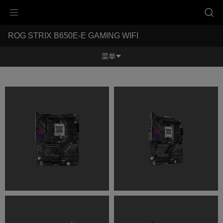
Accessibility links
ROG STRIX B650E-E GAMING WIFI
跳到内容
无障碍服务
跳到菜单
ASUS 页脚
-
产
菜单
品
图
功能特征
库
功能特征
规格参数
奖项
产品图库
立即购买
服务支持