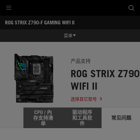
Accessibility links
ROG STRIX Z790-F GAMING WIFI II
跳到内容
无障碍服务
跳到菜单
ASUS 页脚
-
服
菜单
务
支
功能特征
持
功能特征
规格参数
产品支持
ROG STRIX Z790
奖项
WIFI II
产品图库
立即购买
选择其它型号
服务支持
CPU / 內
驱动程序
存支持清
和工具软
常见问题
单
件