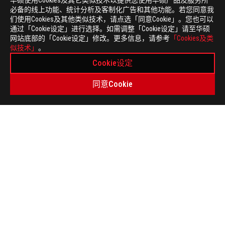
华硕使用Cookies及其它类似技术以提供您使用华硕产品及服务所
必备的线上功能、统计分析及客制化广告和其他功能。若您同意我
们使用Cookies及其他类似技术，请点选「同意Cookie」。您也可以
通过「Cookie设定」进行选择。如需调整「Cookie设定」请至华硕
网站底部的「Cookie设定」修改。更多信息，请参考
「Cookies及类
似技术」
。
免
本页面数据为理论值，由华硕内部实验室在特定测试环境
责
Cookie设定
件版本、使用条件及环境差异略有不同，请以实际情况为
声
电器，电子设备，含汞钮电池等...不可与一般垃圾一起丢
明
同意Cookie
该网站上使用和显示的所有商标、标记 (TM, ®) 意味着
国以及其他国家/地区已经注册的商标。
产品规格及功能特性，以及所有图片仅供参考，内容会随
词语 HDMI、HDMI High-Definition Multimedia Int
Licensing Administrator, Inc. 的商标或注册商标。
了解更多关于电池使用、拆卸、更换及相关安全指南的信
**产品规格和电池设计可能因型号而异。如有任何疑问，
所有产品规格可能会依地区而有所变动，我们诚挚的建议
本网站所提到的产品规格、功能特性、应用程序、图片及
PCB板与附赠软件可能随产品批次而略有不同，如有变动
本网站所提及的品牌与产品名称仅做识别之用，而这些品
除非另有说明，所有提及的性能数值均为理论值，实际数
USB 3.0, 3.1, 3.2 以及 Type-C 的实际传输
和操作相关的其他因素而影响处理速度。