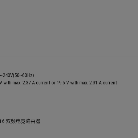
0V~240V(50~60Hz)
V with max. 2.37 A current or 19.5 V with max. 2.31 A current
WiFi 6 双频电竞路由器