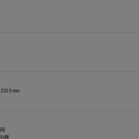
x 220.9 mm
组网
主路由器