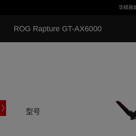
华硕商
Accessibility links
跳到内容
无障碍服务
跳到菜单
ASUS 页脚
ROG Rapture GT-AX6000
-
规
格
参
数
型号