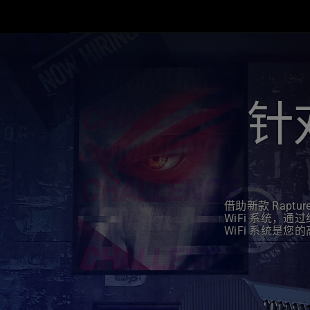
gaming
mesh
router
with
ARGB
ROG
logo.
针
On
top
of
that,
the
features
and
借助新款 Raptu
performance
WiFi 系统，
are
WiFi 系统是
excellent.