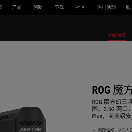
城
产品
创新
下载
社区
热门活动
服
功能特征
ROG 魔
ROG 魔方幻三频 
围，2.5G 网口，
Plus，商业级
高效性能 – WiFi 