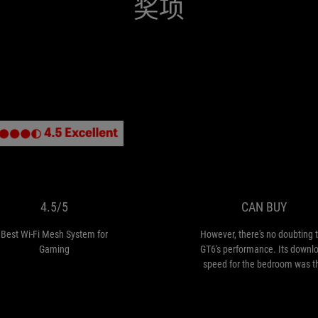
奖项
4.5/5
Best
Wi-
Fi
Mesh
System
4.5/5
CAN BUY
for
Gaming
Best Wi-Fi Mesh System for
However, there's no doubting 
Gaming
GT6's performance. Its downl
speed for the bedroom was t
highest I have seen from an
router.