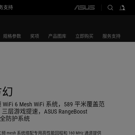
务支持
ASUS
home
logo
规格参数
奖项
产品图库
立即购买
服务支持
方幻
WiFi 6 Mesh WiFi 系统，589 平米覆盖范
三层游戏提速，ASUS RangeBoost
安全防护系统
6 三频 mesh 系统搭配专用高性能回程和 160 MHz 通道提供