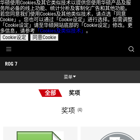
华硕使用Cookies及其它类似技术以提供您使用华硕产品及服
务所必备的线上功能、统计分析及客制化广告和其他功能。
若您同意我们使用Cookies及其他类似技术，请点选「同意
Cookie」。您也可以通过「Cookie设定」进行选择。如需调整
「Cookie设定」请至华硕网站底部的「Cookie设定」修改。更
多信息，请参考
「Cookies及类似技术」
。
Cookie设定
同意Cookie
Accessibility links
ROG 7
跳到内容
无障碍服务
跳到菜单
ASUS 页脚
-
奖
菜单
项
功能特征
全部
奖项
功能特征
规格参数
奖项
(4)
奖项
产品图库
立即购买