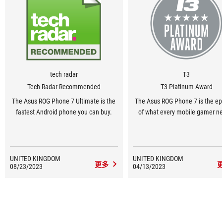
服务支持
tech radar
T3
Tech Radar Recommended
T3 Platinum Award
The Asus ROG Phone 7 Ultimate is the
The Asus ROG Phone 7 is the e
fastest Android phone you can buy.
of what every mobile gamer n
UNITED KINGDOM
UNITED KINGDOM
更多
08/23/2023
04/13/2023