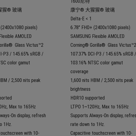
1600尼特
猩猩® 玻璃
康宁® 大猩猩® 玻璃
Delta-E < 1
(2400x1080 pixels) 
6.78" FHD+ (2400x1080 pixels) 
lexible AMOLED
SAMSUNG Flexible AMOLED
rilla®  Glass Victus™2
Corning® Gorilla®  Glass Victus™
I-P3 / 145.65% sRGB / 
107.37% DCI-P3 / 145.65% sRGB /
SC color gamut 
103.16% NTSC color gamut 
coverage
HBM / 2,500 nits peak 
1,600 nits HBM / 2,500 nits peak 
brightness
ported
HDR10 supported
Hz, Max to 165Hz
LTPO 1~120Hz, Max to 165Hz
ways-On display, refresh 
Supports Always-On display, refres
o 1Hz.
rate down to 1Hz.
touchscreen with 10-
Capacitive touchscreen with 10-