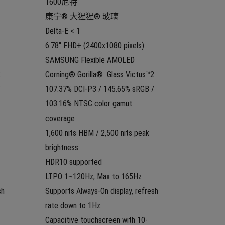
1600尼特
康宁® 大猩猩® 玻璃
Delta-E < 1
6.78" FHD+ (2400x1080 pixels) 
SAMSUNG Flexible AMOLED
2
Corning® Gorilla®  Glass Victus™2
 
107.37% DCI-P3 / 145.65% sRGB / 
103.16% NTSC color gamut 
coverage
1,600 nits HBM / 2,500 nits peak 
brightness
HDR10 supported
LTPO 1~120Hz, Max to 165Hz
h 
Supports Always-On display, refresh 
rate down to 1Hz.
Capacitive touchscreen with 10-