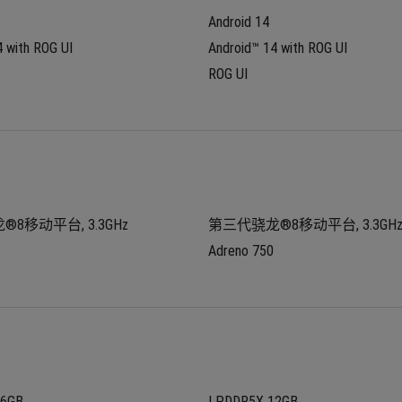
Android 14
4 with ROG UI
Android™ 14 with ROG UI
ROG UI
8移动平台, 3.3GHz
第三代骁龙®8移动平台, 3.3GH
Adreno 750
16GB
LPDDR5X 12GB