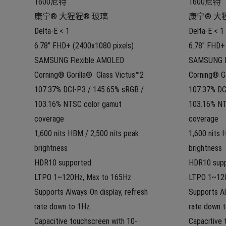
1600尼特
1600尼特
康宁® 大猩猩® 玻璃
康宁® 大
Delta-E < 1
Delta-E < 1
6.78" FHD+ (2400x1080 pixels) 
6.78" FHD+ 
SAMSUNG Flexible AMOLED
SAMSUNG F
Corning® Gorilla®  Glass Victus™2
Corning® Go
107.37% DCI-P3 / 145.65% sRGB / 
107.37% DC
103.16% NTSC color gamut 
103.16% NT
coverage
coverage
1,600 nits HBM / 2,500 nits peak 
1,600 nits 
brightness
brightness
HDR10 supported
HDR10 sup
LTPO 1~120Hz, Max to 165Hz
LTPO 1~120
Supports Always-On display, refresh 
Supports Al
rate down to 1Hz.
rate down t
Capacitive touchscreen with 10-
Capacitive 