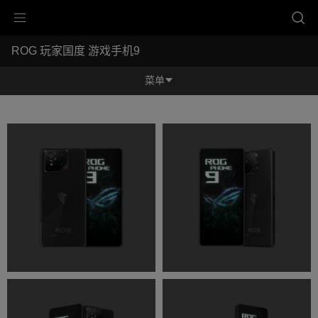
Accessibility links
ROG 玩家国度 游戏手机9
跳到内容
无障碍服务
跳到菜单
ASUS 页脚
-
产
菜单
品
图
功能特征
库
功能特征
规格参数
奖项
产品图库
立即购买
服务支持