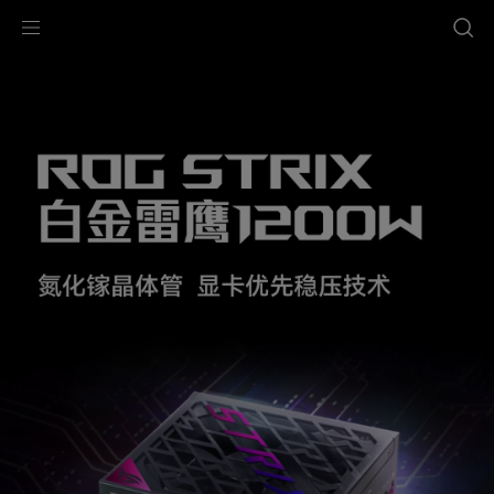
Accessibility links
Slide
跳到内容
无障碍服务
跳到菜单
ASUS 页脚
3
of
3