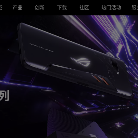
城
产品
创新
下载
社区
热门活动
服