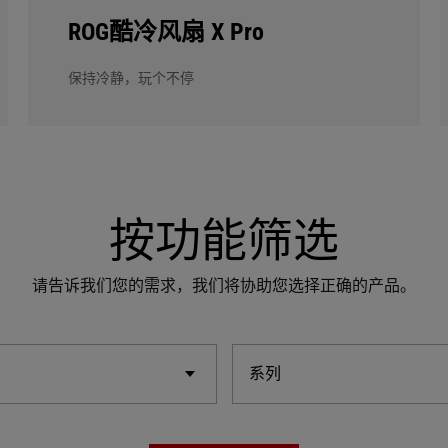
ROG酷冷风扇 X Pro
保持冷静，玩个不停
按功能筛选
请告诉我们您的需求，我们将协助您选择正确的产品。
系列