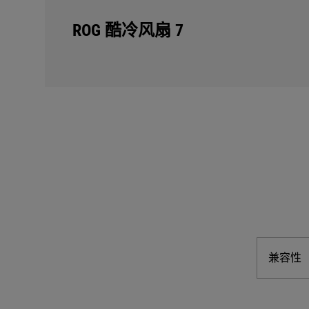
ROG 酷冷风扇 7
兼容性