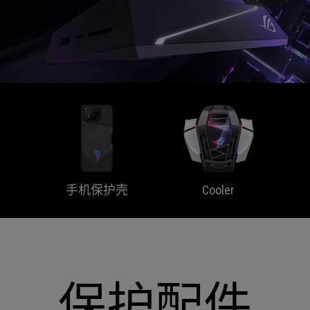
手机保护壳
Cooler
保护配件