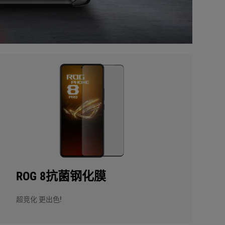
ROG 8抗菌钢化膜
超竞化 更出色!