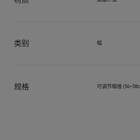
材质
类别
帽
规格
可调节帽维 (56~58c