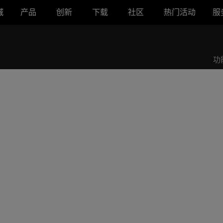
城
产品
创新
下载
社区
热门活动
服
ROG SLASH 可替换织标露营帽
功