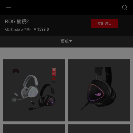
Accessibility links
跳到内容
无障碍服务
跳到菜单
ASUS 页脚
ROG 棱镜2
立即购买
-
￥1599.0
ASUS estore 价格
产
品
菜单
图
库
功能特征
功能特征
规格参数
奖项
产品图库
立即购买
服务支持