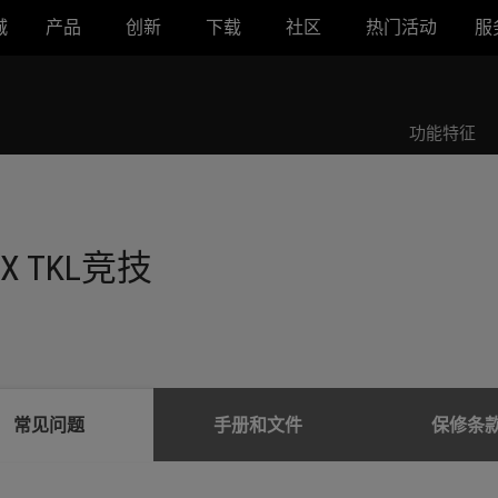
城
产品
创新
下载
社区
热门活动
服
功能特征
X TKL竞技
常见问题
手册和文件
保修条