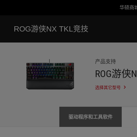
华硕商
Accessibility links
跳到内容
无障碍服务
跳到菜单
ASUS 页脚
ROG游侠NX TKL竞技
-
服
务
支
持
产品支持
ROG游侠N
选择其它型号
驱动程序和工具软件