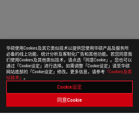
华硕使用Cookies及其它类似技术以提供您使用华硕产品及服务所
必备的线上功能、统计分析及客制化广告和其他功能。若您同意我
们使用Cookies及其他类似技术，请点选「同意Cookie」。您也可以
通过「Cookie设定」进行选择。如需调整「Cookie设定」请至华硕
网站底部的「Cookie设定」修改。更多信息，请参考
「Cookies及类
ASUS
似技术」
。
页
>
电竞 键盘
>
精巧短版
>
ROG游侠RX TKL无线键盘
脚
Cookie设定
GALLERY
同意Cookie
关于 ROG
首页