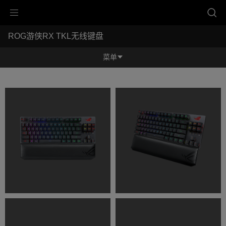
Accessibility links
ROG游侠RX TKL无线键盘
跳到内容
无障碍服务
跳到菜单
ASUS 页脚
-
产
菜单
品
图
功能特征
库
功能特征
规格参数
奖项
产品图库
立即购买
服务支持