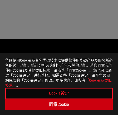
免
本页面数据为理论值，由华硕内部实验室在特定测试环境
华硕使用Cookies及其它类似技术以提供您使用华硕产品及服务所必
责
件版本、使用条件及环境差异略有不同，请以实际情况为
备的线上功能、统计分析及客制化广告和其他功能。若您同意我们
声
产品规格及功能特性，以及所有图片仅供参考，内容会随
使用Cookies及其他类似技术，请点选「同意Cookie」。您也可以通
明
所有产品规格可能会依地区而有所变动，我们诚挚的建议
过「Cookie设定」进行选择。如需调整「Cookie设定」请至华硕网
本网站所提到的产品规格、功能特性、应用程序、图片及
站底部的「Cookie设定」修改。更多信息，请参考
「Cookies及类似
PCB板与附赠软件可能随产品批次而略有不同，如有变动
技术」
。
本网站所提及的品牌与产品名称仅做识别之用，而这些品
Cookie设定
除非另有说明，所有提及的性能数值均为理论值，实际数
USB 3.0, 3.1, 3.2 以及 Type-C 的实际传输
同意Cookie
和操作相关的其他因素而影响处理速度。