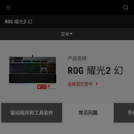
Accessibility links
ROG 耀光2 幻
跳到内容
无障碍服务
跳到菜单
ASUS 页脚
-
服
菜单
务
支
功能特征
持
功能特征
规格参数
产品支持
ROG 耀光2 幻
奖项
产品图库
选择其它型号
立即购买
服务支持
驱动程序和工具软件
常见问题
手