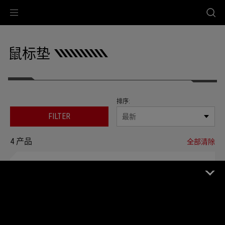
Accessibility links
跳到内容
无障碍服务
跳到菜单
ASUS 页脚
鼠标垫
排序:
FILTER
最新
4 产品
全部清除
有库存