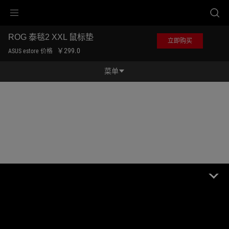
Accessibility links
跳到内容
无障碍服务
跳到菜单
ASUS 页脚
ROG 泰毯2 XXL 鼠标垫
立即购买
￥299.0
ASUS estore 价格
菜单
功能特征
功能特征
规格参数
奖项
产品图库
立即购买
服务支持