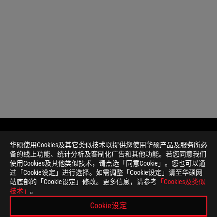
华硕使用Cookies及其它类似技术以提供您使用华硕产品及服务所必
免
本页面数据为理论值，由华硕内部实验室在特定测试环境
备的线上功能、统计分析及客制化广告和其他功能。若您同意我们
责
件版本、使用条件及环境差异略有不同，请以实际情况为
使用Cookies及其他类似技术，请点选「同意Cookie」。您也可以通
声
产品规格及功能特性，以及所有图片仅供参考，内容会随
过「Cookie设定」进行选择。如需调整「Cookie设定」请至华硕网
明
所有产品规格可能会依地区而有所变动，我们诚挚的建议
站底部的「Cookie设定」修改。更多信息，请参考
「Cookies及类似
本网站所提到的产品规格、功能特性、应用程序、图片及
技术」
。
PCB板与附赠软件可能随产品批次而略有不同，如有变动
Cookie设定
本网站所提及的品牌与产品名称仅做识别之用，而这些品