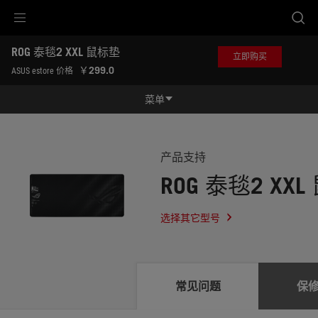
Accessibility links
ROG 泰毯2 XXL 鼠标垫
跳到内容
无障碍服务
跳到菜单
ASUS 页脚
立即购买
-
￥299.0
ASUS estore 价格
服
务
菜单
支
持
功能特征
功能特征
规格参数
产品支持
ROG 泰毯2 XX
奖项
产品图库
选择其它型号
立即购买
服务支持
常见问题
保