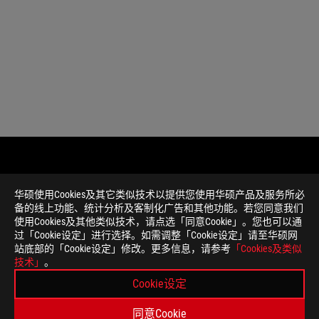
免
本页面数据为理论值，由华硕内部实验室在特定测试环境
华硕使用Cookies及其它类似技术以提供您使用华硕产品及服务所必
责
件版本、使用条件及环境差异略有不同，请以实际情况为
备的线上功能、统计分析及客制化广告和其他功能。若您同意我们
声
产品规格及功能特性，以及所有图片仅供参考，内容会随
使用Cookies及其他类似技术，请点选「同意Cookie」。您也可以通
明
所有产品规格可能会依地区而有所变动，我们诚挚的建议
过「Cookie设定」进行选择。如需调整「Cookie设定」请至华硕网
本网站所提到的产品规格、功能特性、应用程序、图片及
站底部的「Cookie设定」修改。更多信息，请参考
「Cookies及类似
PCB板与附赠软件可能随产品批次而略有不同，如有变动
技术」
。
本网站所提及的品牌与产品名称仅做识别之用，而这些品
Cookie设定
除非另有说明，所有提及的性能数值均为理论值，实际数
USB 3.0, 3.1, 3.2 以及 Type-C 的实际传输
同意Cookie
和操作相关的其他因素而影响处理速度。