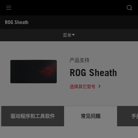
Accessibility links
ROG Sheath
跳到内容
无障碍服务
跳到菜单
ASUS 页脚
-
服
菜单
务
支
功能特征
持
功能特征
规格参数
产品支持
ROG Sheath
奖项
产品图库
选择其它型号
服务支持
驱动程序和工具软件
常见问题
手