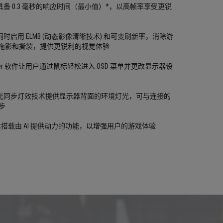
S 技术具备 0.3 毫秒的响应时间（最小值）*，以高帧率享受更锐
让您同时启用 ELMB (动态影像清晰技术) 和可变刷新率，消除游
拖影和撕裂，提供更锐利的视觉体验
t Center 软件让用户通过鼠标轻松进入 OSD 菜单并更改显示器设
Sync 神光同步灯效技术提供显示器背面的环境灯光，可与连接的
同步
A.I 技术搭载由 AI 提供动力的功能，以增强用户的游戏体验