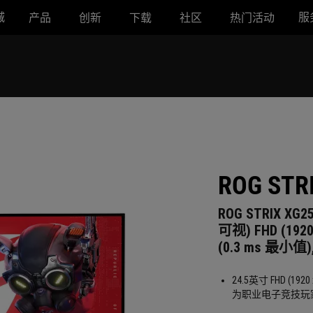
城
服
产品
创新
下载
社区
热门活动
ROG STR
ROG STRIX X
可视) FHD (1920 x
(0.3 ms 最小值), 
24.5英寸 FHD (19
为职业电子竞技玩