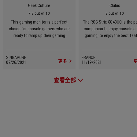
Geek Culture
Clubic
7.8 out of 10
8 out of 10
This gaming monitor is a perfect
The ROG Strix XG43UQ is the p
choice for console gamers who are
companion to enjoy console a
ready to ramp up their gaming
gaming, to enjoy the best fea
experience to 4K 120 Hz with their
and performance of a 4K mon
next-gen consoles.
from the sofa.
SINGAPORE
FRANCE
更多
07/26/2021
11/19/2021
查看全部