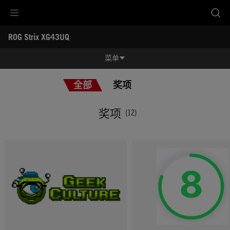
Accessibility links
ROG Strix XG43UQ
跳到内容
无障碍服务
跳到菜单
ASUS 页脚
-
奖
菜单
项
功能特征
全部
奖项
功能特征
规格参数
奖项
(12)
奖项
产品图库
立即购买
服务支持