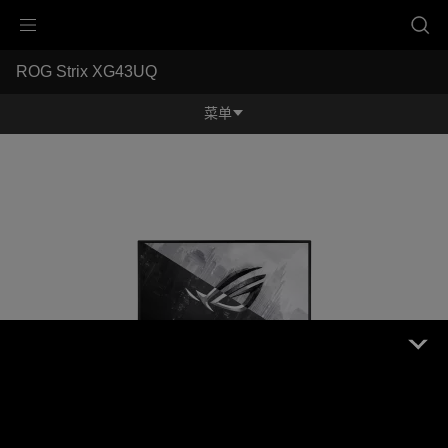
ROG Strix XG43UQ
Accessibility links
ROG Strix XG43UQ
跳到内容
无障碍服务
跳到菜单
ASUS 页脚
-
规
菜单
格
参
功能特征
数
功能特征
规格参数
奖项
产品图库
立即购买
服务支持