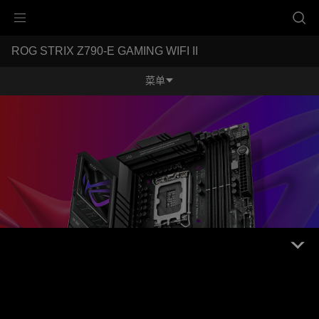
Accessibility links
ROG STRIX Z790-E GAMING WIFI II
跳到内容
无障碍服务
跳到菜单
ASUS 页脚
菜单
功能特征
功能特征
规格参数
奖项
产品图库
立即购买
服务支持