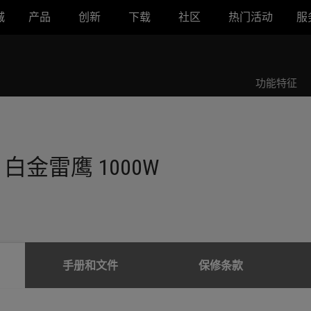
城
产品
创新
下载
社区
热门活动
服
功能特征
IX 白金雷鹰 1000W
手册和文件
保修条款