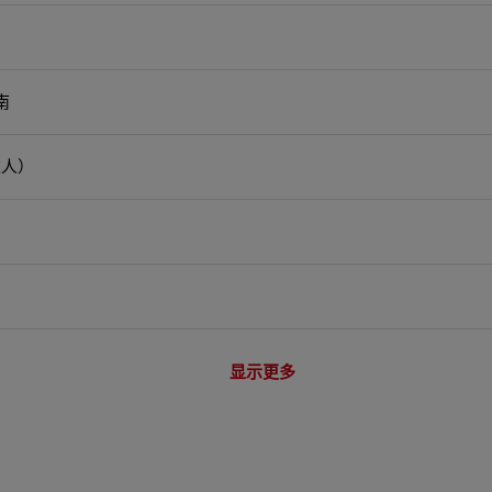
南
述人）
？
显示更多