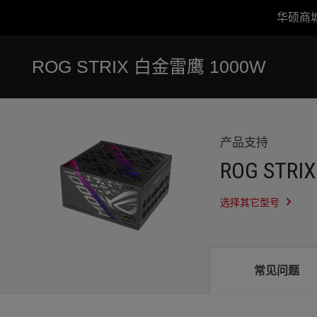
华硕商
Accessibility links
跳到内容
无障碍服务
跳到菜单
ASUS 页脚
ROG STRIX 白金雷鹰 1000W
-
服
务
支
持
产品支持
ROG STR
选择其它型号
常见问题