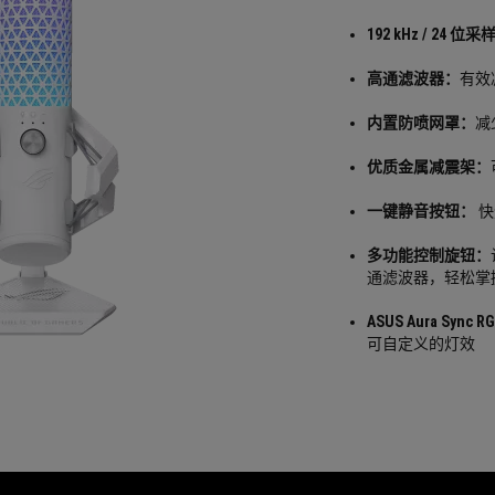
192 kHz / 24 位
高通滤波器：
有效
内置防喷网罩：
减
优质金属减震架：
一键静音按钮：
快
多功能控制旋钮：
通滤波器，轻松掌
ASUS Aura Syn
可自定义的灯效