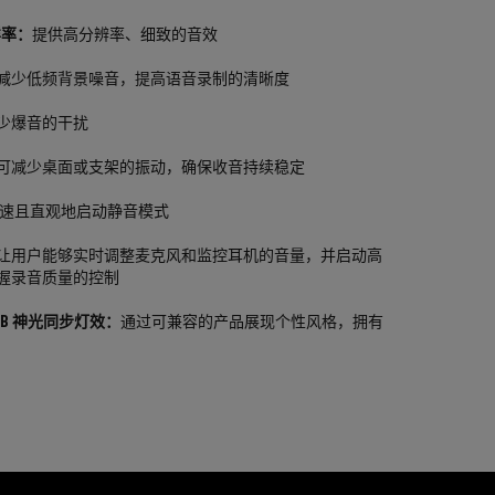
采样率：
提供高分辨率、细致的音效
减少低频背景噪音，提高语音录制的清晰度
少爆音的干扰
可减少桌面或支架的振动，确保收音持续稳定
速且直观地启动静音模式
让用户能够实时调整麦克风和监控耳机的音量，并启动高
握录音质量的控制
c RGB 神光同步灯效：
通过可兼容的产品展现个性风格，拥有