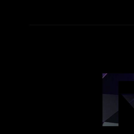
plug-
and-
play
performance.
舞台上的 ROG 卡尼克斯黑色和月光白版正面从左右角度看。