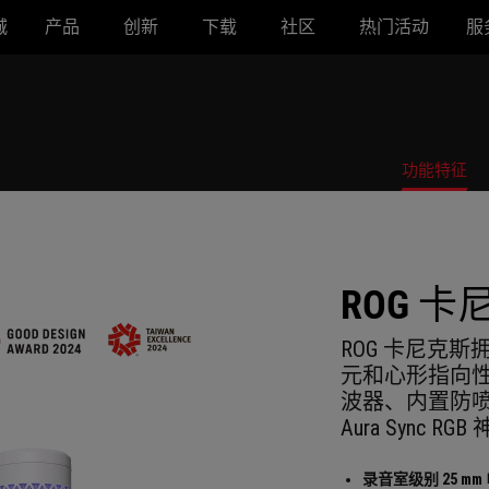
城
产品
创新
下载
社区
热门活动
服
功能特征
ROG 卡
ROG 卡尼克斯
元和心形指向性收音
波器、内置防喷
Aura Sync R
录音室级别 25 m