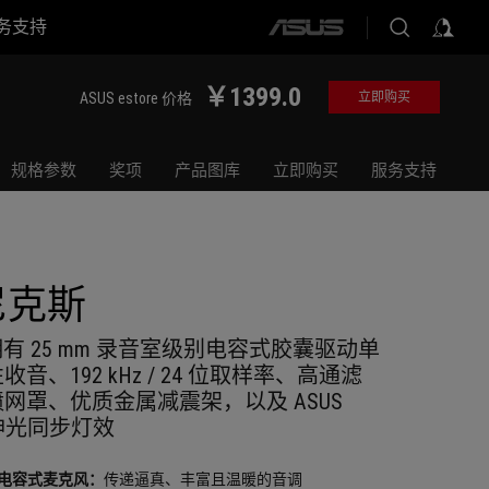
务支持
ASUS
home
logo
￥1399.0
ASUS estore 价格
立即购买
规格参数
奖项
产品图库
立即购买
服务支持
尼克斯
拥有 25 mm 录音室级别电容式胶囊驱动单
、192 kHz / 24 位取样率、高通滤
网罩、优质金属减震架，以及 ASUS
GB 神光同步灯效
m 电容式麦克风：
传递逼真、丰富且温暖的音调