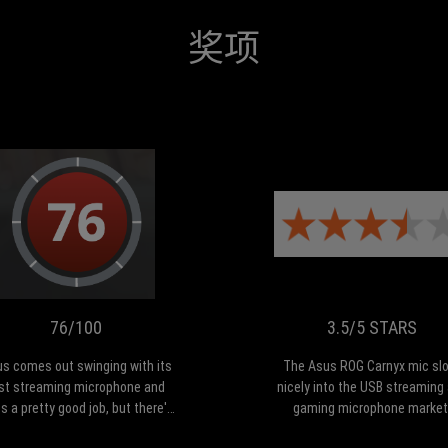
奖项
76/100
Asus
comes
out
swinging
with
76/100
3.5/5 STARS
its
first
s comes out swinging with its
The Asus ROG Carnyx mic sl
streaming
rst streaming microphone and
nicely into the USB streaming
microphone
s a pretty good job, but there's
gaming microphone market
and
room for improvement.
does