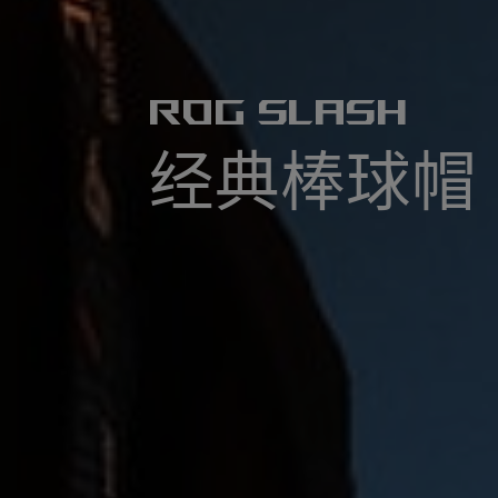
R
O
G
S
L
A
S
H
经
典
棒
球
帽