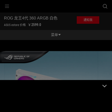
Accessibility links
跳到内容
无障碍服务
跳到菜单
ASUS 页脚
ROG 龙王4代 360 ARGB 白色
通知我
￥2599.0
ASUS estore 价格
菜单
功能特征
功能特征
规格参数
奖项
产品图库
立即购买
服务支持