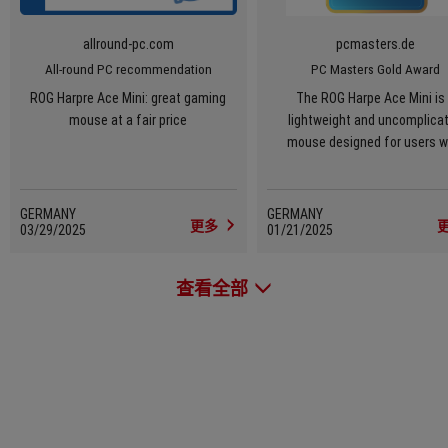
allround-pc.com
pcmasters.de
All-round PC recommendation
PC Masters Gold Award
ROG Harpre Ace Mini: great gaming
The ROG Harpe Ace Mini is
mouse at a fair price
lightweight and uncomplica
mouse designed for users w
smaller hands.
GERMANY
GERMANY
更多
03/29/2025
01/21/2025
查看全部