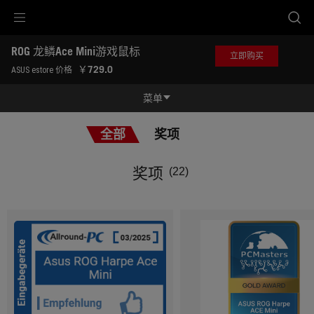
Accessibility links
ROG 龙鳞Ace Mini游戏鼠标
跳到内容
无障碍服务
跳到菜单
ASUS 页脚
立即购买
-
￥729.0
ASUS estore 价格
奖
项
菜单
功能特征
全部
奖项
功能特征
规格参数
奖项
(22)
奖项
产品图库
立即购买
服务支持