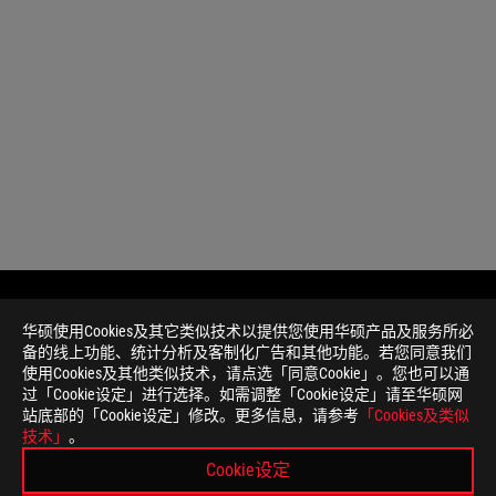
华硕使用Cookies及其它类似技术以提供您使用华硕产品及服务所必
免
本页面数据为理论值，由华硕内部实验室在特定测试环境
备的线上功能、统计分析及客制化广告和其他功能。若您同意我们
责
件版本、使用条件及环境差异略有不同，请以实际情况为
使用Cookies及其他类似技术，请点选「同意Cookie」。您也可以通
声
产品规格及功能特性，以及所有图片仅供参考，内容会随
过「Cookie设定」进行选择。如需调整「Cookie设定」请至华硕网
明
所有产品规格可能会依地区而有所变动，我们诚挚的建议
站底部的「Cookie设定」修改。更多信息，请参考
「Cookies及类似
本网站所提到的产品规格、功能特性、应用程序、图片及
技术」
。
PCB板与附赠软件可能随产品批次而略有不同，如有变动
Cookie设定
本网站所提及的品牌与产品名称仅做识别之用，而这些品