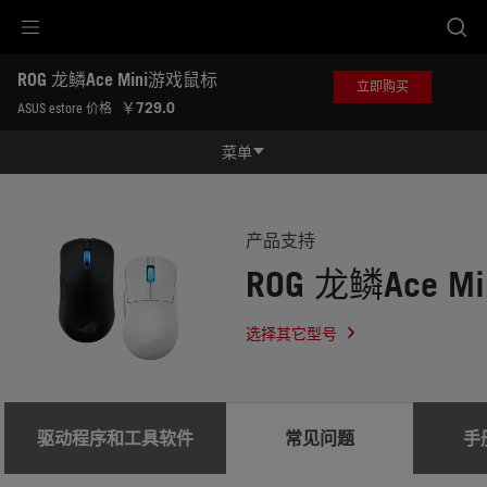
Accessibility links
ROG 龙鳞Ace Mini游戏鼠标
跳到内容
无障碍服务
跳到菜单
ASUS 页脚
立即购买
-
￥729.0
ASUS estore 价格
服
务
菜单
支
持
功能特征
功能特征
规格参数
产品支持
ROG 龙鳞Ace 
奖项
产品图库
选择其它型号
立即购买
服务支持
驱动程序和工具软件
常见问题
手