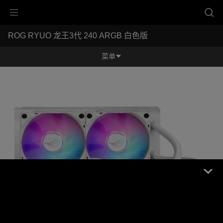
Accessibility links
ROG RYUO 龙王3代 240 ARGB 白色版
跳到内容
无障碍服务
跳到菜单
ASUS 页脚
菜单
功能特征
功能特征
规格参数
奖项
产品图库
立即购买
服务支持