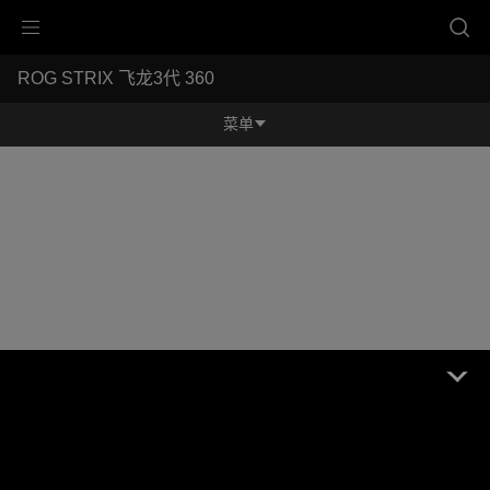
Accessibility links
ROG STRIX 飞龙3代 360
跳到内容
无障碍服务
跳到菜单
ASUS 页脚
菜单
功能特征
功能特征
规格参数
奖项
产品图库
服务支持